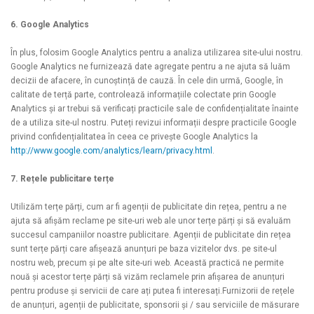
6. Google Analytics
În plus, folosim Google Analytics pentru a analiza utilizarea site-ului nostru.
Google Analytics ne furnizează date agregate pentru a ne ajuta să luăm
decizii de afacere, în cunoștință de cauză. În cele din urmă, Google, în
calitate de terță parte, controlează informațiile colectate prin Google
Analytics și ar trebui să verificați practicile sale de confidențialitate înainte
de a utiliza site-ul nostru. Puteți revizui informații despre practicile Google
privind confidențialitatea în ceea ce privește Google Analytics la
http://www.google.com/analytics/learn/privacy.html
.
7. Rețele publicitare terțe
Utilizăm terțe părți, cum ar fi agenții de publicitate din rețea, pentru a ne
ajuta să afișăm reclame pe site-uri web ale unor terțe părți și să evaluăm
succesul campaniilor noastre publicitare. Agenții de publicitate din rețea
sunt terțe părți care afișează anunțuri pe baza vizitelor dvs. pe site-ul
nostru web, precum și pe alte site-uri web. Această practică ne permite
nouă și acestor terțe părți să vizăm reclamele prin afișarea de anunțuri
pentru produse și servicii de care ați putea fi interesați.Furnizorii de rețele
de anunțuri, agenții de publicitate, sponsorii și / sau serviciile de măsurare