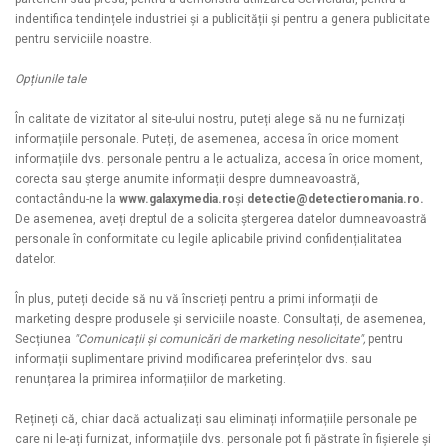
indentifica tendințele industriei și a publicității și pentru a genera publicitate
pentru serviciile noastre.
Opțiunile tale
În calitate de vizitator al site-ului nostru, puteți alege să nu ne furnizați
informațiile personale. Puteți, de asemenea, accesa în orice moment
informațiile dvs. personale pentru a le actualiza, accesa în orice moment,
corecta sau șterge anumite informații despre dumneavoastră,
contactându-ne la
www.galaxymedia.ro
și
detectie@detectieromania.ro.
De asemenea, aveți dreptul de a solicita ștergerea datelor dumneavoastră
personale în conformitate cu legile aplicabile privind confidențialitatea
datelor.
În plus, puteți decide să nu vă înscrieți pentru a primi informații de
marketing despre produsele și serviciile noaste. Consultați, de asemenea,
Secțiunea
"Comunicații și comunicări de marketing nesolicitate",
pentru
informații suplimentare privind modificarea preferințelor dvs. sau
renunțarea la primirea informațiilor de marketing.
Rețineți că, chiar dacă actualizați sau eliminați informațiile personale pe
care ni le-ați furnizat, informațiile dvs. personale pot fi păstrate în fișierele și