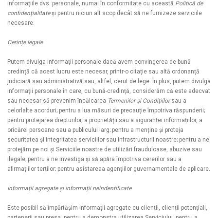
informațiile dvs. personale, numai în conformitate cu această
Politică de
confidențialitate
și pentru niciun alt scop decât să ne furnizeze serviciile
necesare.
Cerințe legale
Putem divulga informații personale dacă avem convingerea de bună
credință că acest lucru este necesar, printr-o citație sau altă ordonanță
judiciară sau administrativă sau, altfel, cerut de lege. În plus, putem divulga
informații personale în care, cu bună-credință, considerăm că este adecvat
sau necesar să prevenim încălcarea
Termenilor și Condițiilor
sau a
celorlalte acorduri; pentru a lua măsuri de precauție împotriva răspunderii;
pentru protejarea drepturilor, a proprietății sau a siguranței informațiilor, a
oricărei persoane sau a publicului larg; pentru a menține și proteja
securitatea și integritatea serviciilor sau infrastructurii noastre; pentru a ne
protejăm pe noi și Serviciile noastre de utilizări frauduloase, abuzive sau
ilegale; pentru a ne investiga și să apăra împotriva cererilor sau a
afirmațiilor terților; pentru asistareaa agențiilor guvernamentale de aplicare.
Informații agregate și informații neindentificate
Este posibil să împărtășim informații agregate cu clienții, clienții potențiali,
partenerii sau presa, pentru a demonstra utilizarea Serviciului, pentru a