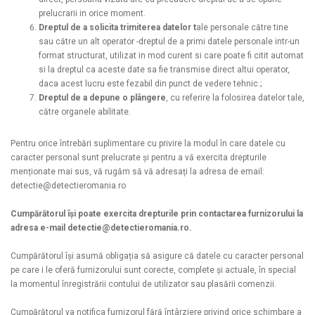
prelucrarii in orice moment.
Dreptul de a solicita trimiterea datelor t
ale personale către tine
sau către un alt operator -
dreptul de a primi datele personale intr-un
format structurat, utilizat in mod curent si care poate fi citit automat
si la dreptul ca aceste date sa fie transmise direct altui operator,
daca acest lucru este fezabil din punct de vedere tehnic.
;
Dreptul de a depune o plângere
, cu referire la folosirea datelor tale,
către organele abilitate.
Pentru orice întrebări suplimentare cu privire la modul în care datele cu
caracter personal sunt prelucrate și pentru a vă exercita drepturile
menționate mai sus, vă rugăm să vă adresați la adresa de email:
detectie@detectieromania.ro
Cumpărătorul își poate exercita drepturile prin contactarea furnizorului la
adresa e-mail detectie@detectieromania.ro.
Cumpărătorul își asumă obligația să asigure că datele cu caracter personal
pe care i le oferă furnizorului sunt corecte, complete și actuale, în special
la momentul înregistrării contului de utilizator sau plasării comenzii.
Cumpărătorul va notifica furnizorul fără întârziere privind orice schimbare a