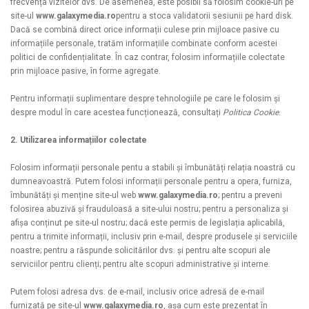
frecvența vizitelor dvs. De asemenea, este posibil să folosim cookie-uri pe
site-ul
www.galaxymedia.ro
pentru a stoca validatorii sesiunii pe hard disk.
Dacă se combină direct orice informații culese prin mijloace pasive cu
informațiile personale, tratăm informațiile combinate conform acestei
politici de confidențialitate. În caz contrar, folosim informațiile colectate
prin mijloace pasive, în forme agregate.
Pentru informații suplimentare despre tehnologiile pe care le folosim și
despre modul în care acestea funcționează, consultați
Politica Cookie
.
2. Utilizarea informațiilor colectate
Folosim informații personale pentu a stabili și îmbunătăți relația noastră cu
dumneavoastră. Putem folosi informații personale pentru a opera, furniza,
îmbunătăți și menține site-ul web
www.galaxymedia.ro
; pentru a preveni
folosirea abuzivă și frauduloasă a site-ului nostru; pentru a personaliza și
afișa conținut pe site-ul nostru; dacă este permis de legislația aplicabilă,
pentru a trimite informații, inclusiv prin e-mail, despre produsele și serviciile
noastre; pentru a răspunde solicitărilor dvs. și pentru alte scopuri ale
serviciilor pentru clienți; pentru alte scopuri administrative și interne.
Putem folosi adresa dvs. de e-mail, inclusiv orice adresă de e-mail
furnizată pe site-ul
www.galaxymedia.ro
, așa cum este prezentat în