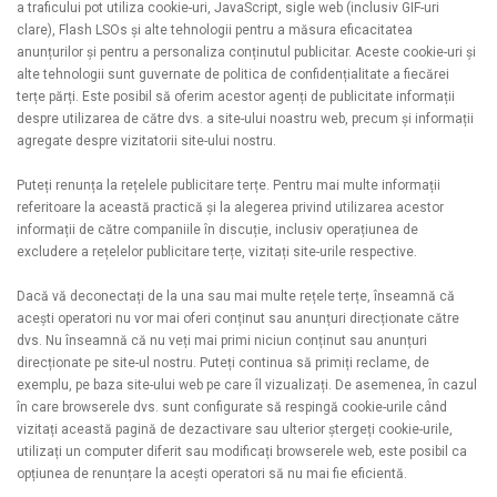
a traficului pot utiliza cookie-uri, JavaScript, sigle web (inclusiv GIF-uri
clare), Flash LSOs și alte tehnologii pentru a măsura eficacitatea
anunțurilor și pentru a personaliza conținutul publicitar. Aceste cookie-uri și
alte tehnologii sunt guvernate de politica de confidențialitate a fiecărei
terțe părți. Este posibil să oferim acestor agenți de publicitate informații
despre utilizarea de către dvs. a site-ului noastru web, precum și informații
agregate despre vizitatorii site-ului nostru.
Puteți renunța la rețelele publicitare terțe. Pentru mai multe informații
referitoare la această practică și la alegerea privind utilizarea acestor
informații de către companiile în discuție, inclusiv operațiunea de
excludere a rețelelor publicitare terțe, vizitați site-urile respective.
Dacă vă deconectați de la una sau mai multe rețele terțe, înseamnă că
acești operatori nu vor mai oferi conținut sau anunțuri direcționate către
dvs. Nu înseamnă că nu veți mai primi niciun conținut sau anunțuri
direcționate pe site-ul nostru. Puteți continua să primiți reclame, de
exemplu, pe baza site-ului web pe care îl vizualizați. De asemenea, în cazul
în care browserele dvs. sunt configurate să respingă cookie-urile când
vizitați această pagină de dezactivare sau ulterior ștergeți cookie-urile,
utilizați un computer diferit sau modificați browserele web, este posibil ca
opțiunea de renunțare la acești operatori să nu mai fie eficientă.