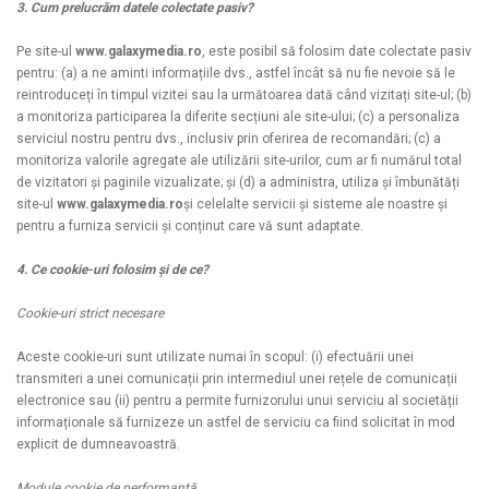
3. Cum prelucrăm datele colectate pasiv?
Pe site-ul
www.galaxymedia.ro
, este posibil să folosim date colectate pasiv
pentru: (a) a ne aminti informațiile dvs., astfel încât să nu fie nevoie să le
reintroduceți în timpul vizitei sau la următoarea dată când vizitați site-ul; (b)
a monitoriza participarea la diferite secțiuni ale site-ului; (c) a personaliza
serviciul nostru pentru dvs., inclusiv prin oferirea de recomandări; (c) a
monitoriza valorile agregate ale utilizării site-urilor, cum ar fi numărul total
de vizitatori și paginile vizualizate; și (d) a administra, utiliza și îmbunătăți
site-ul
www.galaxymedia.ro
și celelalte servicii și sisteme ale noastre și
pentru a furniza servicii și conținut care vă sunt adaptate.
4. Ce cookie-uri folosim și de ce?
Cookie-uri strict necesare
Aceste cookie-uri sunt utilizate numai în scopul: (i) efectuării unei
transmiteri a unei comunicații prin intermediul unei rețele de comunicații
electronice sau (ii) pentru a permite furnizorului unui serviciu al societății
informaționale să furnizeze un astfel de serviciu ca fiind solicitat în mod
explicit de dumneavoastră.
Module cookie de performanță