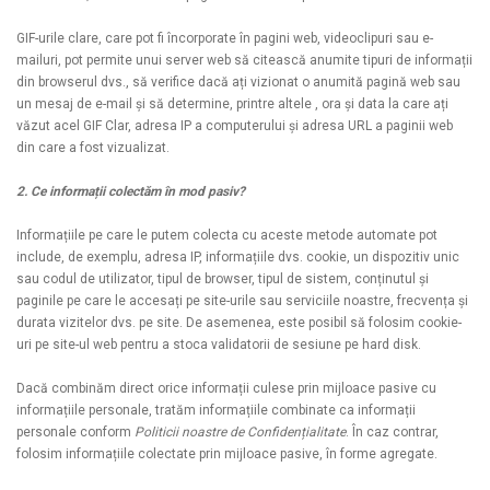
GIF-urile clare, care pot fi încorporate în pagini web, videoclipuri sau e-
mailuri, pot permite unui server web să citească anumite tipuri de informații
din browserul dvs., să verifice dacă ați vizionat o anumită pagină web sau
un mesaj de e-mail și să determine, printre altele , ora și data la care ați
văzut acel GIF Clar, adresa IP a computerului și adresa URL a paginii web
din care a fost vizualizat.
2. Ce informații colectăm în mod pasiv?
Informațiile pe care le putem colecta cu aceste metode automate pot
include, de exemplu, adresa IP, informațiile dvs. cookie, un dispozitiv unic
sau codul de utilizator, tipul de browser, tipul de sistem, conținutul și
paginile pe care le accesați pe site-urile sau serviciile noastre, frecvența și
durata vizitelor dvs. pe site. De asemenea, este posibil să folosim cookie-
uri pe site-ul web pentru a stoca validatorii de sesiune pe hard disk.
Dacă combinăm direct orice informații culese prin mijloace pasive cu
informațiile personale, tratăm informațiile combinate ca informații
personale conform
Politicii noastre de Confidențialitate
. În caz contrar,
folosim informațiile colectate prin mijloace pasive, în forme agregate.