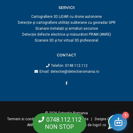
SERVICII
Cartografiere 3D LiDAR cu drone autonome
Detecție și cartografiere utilități subterane cu georadar GPR
Scanare instalații și armături ascunse
Detecție defecte electrice și măsurători PRAM (ANRE)
Scanare 3D și tur virtual 3D profesional
CONTACT
Telefon:
0748.112.112
Email:
detectie@detectieromania.ro
© 2026 Detectie Romania
1
0748.112.112
Termeni si conditii
|
Politica de confidentialitate
|
Despre Cookies
|
ANPC
|
Sitemap
|
Shop
creat de logo1.ro
NON STOP