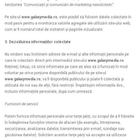
secțiunea
“Comunicații și comunicări de marketing nesolicitate”.
Pe site-ul
www.galaxymedia.ro
, este posibil să folosim datele colectate în
mod pasiv pentru a monitoriza valorile agregate ale utilizării site-ului web,
cum ar fi numărul total de vizitatori și paginile vizualizate.
3. Dezvăluirea informațiilor colectate
Nu vindem sau închiriem adrese de e-mail și alte informații personale pe
care le colectăm direct prin intermediul site-ului
www.galaxymedia.ro
.
Rețineți, totuși, că orice informație pe care ați ales să o furnizați în mod
voluntar pe orice porțiune disponibilă publicului de pe site-ul
www.galaxymedia.ro
, va fi disponibilă publicului și poate fi colectată și
utilizată de noi sau de alții, fără restricții. Împărtășim informațiile dvs.,
inclusiv informațiile personale, după cum urmează:
Furnizorii de servicii
Putem furniza informații personale unor terțe părți, cu scopul de a fi folosite
în îndeplinirea funcțiilor interne de afaceri (de exemplu, întreținerea,
securizarea, analizarea datelor, transmiterea prin e-mail, sondaje sau
găzduirea datelor). Solictăm acestor terțe părți să accepte să utilizeze