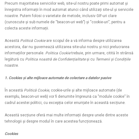
Precum majoritatea serviciilor web, site-ul nostru poate primi automat și
înregistra informații în mod automat atunci când utilizați site-ul și serviciile
noastre. Putem folosi o varietate de metode, inclusiv GIF-uri clare
(cunoscute și sub numele de “beacon-uri web”) și “cookie-uri”, pentru a
colecta aceste informații.
Această
Politică Cookie
are scopul de a vă informa despre utilizarea
acestora, dar nu guvernează utilizarea site-ului nostru și nici prelucrarea
informațiilor personale.
Politica Cookie
trebuie, prin urmare, citită în strânsă
legătură cu
Politica noastră de Confidențialitate
și cu
Termenii și Condițiile
noastre.
1. Cookies și alte mijloace automate de colectare a datelor pasive
În această
Politică Cookie
, cookie-urile și alte mijloace automate (de
exemplu, beacon-uri web) vor fi denumite împreună ca "module cookie" în
cadrul acestei politici, cu excepția celor enunțate în această secțiune.
Această secțiune oferă mai multe informații despre unele dintre aceste
tehnologii și despre modul în care acestea funcționează.
Cookies