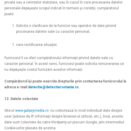
privată sau a cerințelor statutare, sau în cazul în care procesarea datelor
personale depășește scopul indicat în termeni și condiții, cumpărătorul
poate:
Solicita o clarificare de la furnizor sau operator de date privind
procesarea datelor sale cu caracter personal;
cere rectificarea situației.
Furnizorul îi va oferi cumpărătorului informații privind datele sale cu
caracter personal. În acest sens, furnizorul poate solicita remunerarea ce
nu depășește costul furnizării acestor informații.
Cumpărătorul își poate exercita drepturile prin contactarea furnizorului la
adresa e-mail
detectie@detectieromania.ro
.
12. Datele colectate
Site-ul
www.galaxymedia.ro
nu colectează în mod individual date despre
user (adrese de IP, informații despre browser-ul utilizat, etc.), însă, aceste
date sunt colectate de catre thirdparty-uri precum Google, prin intermediul
Cookie-urilor plasate de acestia.