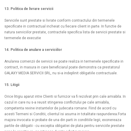
13. Politica de livrare servicii
Serviciile sunt prestate si livrate conform contractului din termenele
specificate in contractual incheiat cu fiecare client in parte. In functie de
natura serviciilor prestate, contractele specifica lista de servicii prestate si
termenele de executie
14. Politica de anulare a serviciilor
Anularea comenzii de servicii se poate realiza in termenele specificate in
contract, in masura in care beneficiarul poate demonstra ca prestatorul
GALAXY MEDIA SERVICII SRL, nu si-a indeplinit obligatiile contractuale.
15. Litigii
Orice litigiu aparut intre Clienti si furnizor va fi rezolvat prin cale amiabila. In
cazul in care nu s-a reusit stingerea conflictului pe cale amiabila,
competenta revine instantelor de judecata romane. Fiind de acord cu
acesti Termeni si Conditii, clientul isi asuma in totalitate raspunderea.Forta
majora invocata si probate de una din parti in conditiile legii, exonereaza
partile de obligatii - cu exceptia obligatiei de plata pentru serviciile prestate