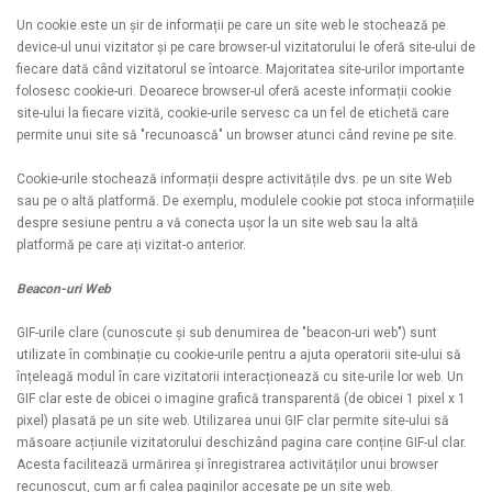
Un cookie este un șir de informații pe care un site web le stochează pe
device-ul unui vizitator și pe care browser-ul vizitatorului le oferă site-ului de
fiecare dată când vizitatorul se întoarce. Majoritatea site-urilor importante
folosesc cookie-uri. Deoarece browser-ul oferă aceste informații cookie
site-ului la fiecare vizită, cookie-urile servesc ca un fel de etichetă care
permite unui site să "recunoască" un browser atunci când revine pe site.
Cookie-urile stochează informații despre activitățile dvs. pe un site Web
sau pe o altă platformă. De exemplu, modulele cookie pot stoca informațiile
despre sesiune pentru a vă conecta ușor la un site web sau la altă
platformă pe care ați vizitat-o ​​anterior.
Beacon-uri Web
GIF-urile clare (cunoscute și sub denumirea de "beacon-uri web") sunt
utilizate în combinație cu cookie-urile pentru a ajuta operatorii site-ului să
înțeleagă modul în care vizitatorii interacționează cu site-urile lor web. Un
GIF clar este de obicei o imagine grafică transparentă (de obicei 1 pixel x 1
pixel) plasată pe un site web. Utilizarea unui GIF clar permite site-ului să
măsoare acțiunile vizitatorului deschizând pagina care conține GIF-ul clar.
Acesta facilitează urmărirea și înregistrarea activităților unui browser
recunoscut, cum ar fi calea paginilor accesate pe un site web.