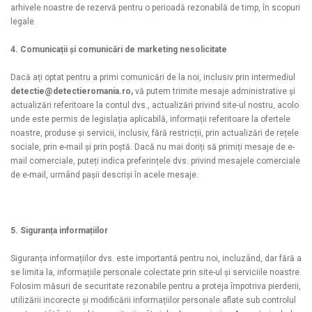
arhivele noastre de rezervă pentru o perioadă rezonabilă de timp, în scopuri
legale.
4. Comunicații și comunicări de marketing nesolicitate
Dacă ați optat pentru a primi comunicări de la noi, inclusiv prin intermediul
detectie@detectieromania.ro,
vă putem trimite mesaje administrative și
actualizări referitoare la contul dvs., actualizări privind site-ul nostru, acolo
unde este permis de legislația aplicabilă, informații referitoare la ofertele
noastre, produse și servicii, inclusiv, fără restricții, prin actualizări de rețele
sociale, prin e-mail și prin poștă. Dacă nu mai doriți să primiți mesaje de e-
mail comerciale, puteți indica preferințele dvs. privind mesajele comerciale
de e-mail, urmând pașii descriși în acele mesaje.
5. Siguranța informațiilor
Siguranța informațiilor dvs. este importantă pentru noi, incluzând, dar fără a
se limita la, informațiile personale colectate prin site-ul și serviciile noastre.
Folosim măsuri de securitate rezonabile pentru a proteja împotriva pierderii,
utilizării incorecte și modificării informațiilor personale aflate sub controlul