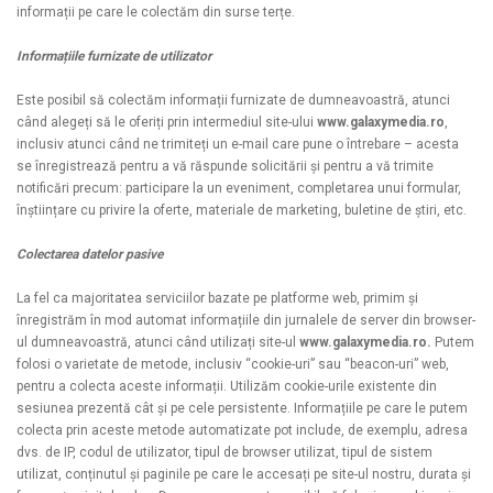
informații pe care le colectăm din surse terțe.
Informațiile furnizate de utilizator
Este posibil să colectăm informații furnizate de dumneavoastră, atunci
când alegeți să le oferiți prin intermediul site-ului
www.galaxymedia.ro
,
inclusiv atunci când ne trimiteți un e-mail care pune o întrebare – acesta
se înregistrează pentru a vă răspunde solicitării și pentru a vă trimite
notificări precum: participare la un eveniment, completarea unui formular,
înștiințare cu privire la oferte, materiale de marketing, buletine de știri, etc.
Colectarea datelor pasive
La fel ca majoritatea serviciilor bazate pe platforme web, primim și
înregistrăm în mod automat informațiile din jurnalele de server din browser-
ul dumneavoastră, atunci când utilizați site-ul
www.galaxymedia.ro.
Putem
folosi o varietate de metode, inclusiv “cookie-uri” sau “beacon-uri” web,
pentru a colecta aceste informații. Utilizăm cookie-urile existente din
sesiunea prezentă cât și pe cele persistente. Informațiile pe care le putem
colecta prin aceste metode automatizate pot include, de exemplu, adresa
dvs. de IP, codul de utilizator, tipul de browser utilizat, tipul de sistem
utilizat, conținutul și paginile pe care le accesați pe site-ul nostru, durata și