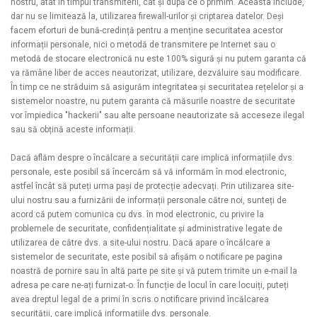
nostru, atât în ​​timpul transmiterii, cât și după ce o primim. Aceasta include,
dar nu se limitează la, utilizarea firewall-urilor și criptarea datelor. Deși
facem eforturi de bună-credință pentru a menține securitatea acestor
informații personale, nici o metodă de transmitere pe Internet sau o
metodă de stocare electronică nu este 100% sigură și nu putem garanta că
va rămâne liber de acces neautorizat, utilizare, dezvăluire sau modificare.
În timp ce ne străduim să asigurăm integritatea și securitatea rețelelor și a
sistemelor noastre, nu putem garanta că măsurile noastre de securitate
vor împiedica "hackerii" sau alte persoane neautorizate să acceseze ilegal
sau să obțină aceste informații.
Dacă aflăm despre o încălcare a securității care implică informațiile dvs.
personale, este posibil să încercăm să vă informăm în mod electronic,
astfel încât să puteți urma pași de protecție adecvați. Prin utilizarea site-
ului nostru sau a furnizării de informații personale către noi, sunteți de
acord că putem comunica cu dvs. în mod electronic, cu privire la
problemele de securitate, confidențialitate și administrative legate de
utilizarea de către dvs. a site-ului nostru. Dacă apare o încălcare a
sistemelor de securitate, este posibil să afișăm o notificare pe pagina
noastră de pornire sau în altă parte pe site și vă putem trimite un e-mail la
adresa pe care ne-ați furnizat-o. În funcție de locul în care locuiți, puteți
avea dreptul legal de a primi în scris o notificare privind încălcarea
securității, care implică informațiile dvs. personale.