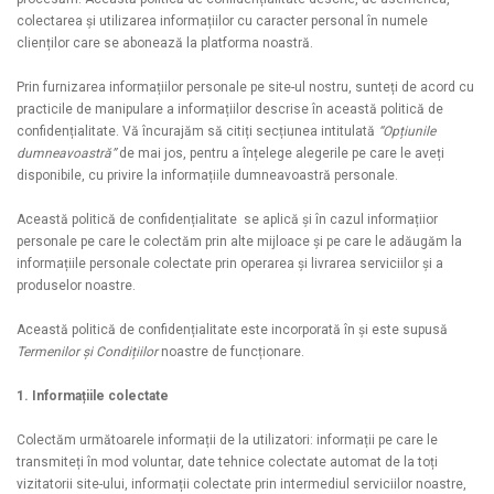
colectarea și utilizarea informațiilor cu caracter personal în numele
clienților care se abonează la platforma noastră.
Prin furnizarea informațiilor personale pe site-ul nostru, sunteți de acord cu
practicile de manipulare a informațiilor descrise în această politică de
confidențialitate. Vă încurajăm să citiți secțiunea intitulată
“Opțiunile
dumneavoastră”
de mai jos, pentru a înțelege alegerile pe care le aveți
disponibile, cu privire la informațiile dumneavoastră personale.
Această politică de confidențialitate se aplică și în cazul informațiior
personale pe care le colectăm prin alte mijloace și pe care le adăugăm la
informațiile personale colectate prin operarea și livrarea serviciilor și a
produselor noastre.
Această politică de confidențialitate este incorporată în și este supusă
Termenilor și Condițiilor
noastre de funcționare.
1. Informațiile colectate
Colectăm următoarele informații de la utilizatori: informații pe care le
transmiteți în mod voluntar, date tehnice colectate automat de la toți
vizitatorii site-ului, informații colectate prin intermediul serviciilor noastre,