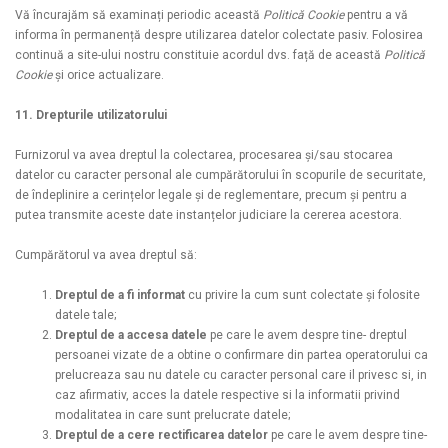
Vă încurajăm să examinați periodic această
Politică Cookie
pentru a vă
informa în permanență despre utilizarea datelor colectate pasiv. Folosirea
continuă a site-ului nostru constituie acordul dvs. față de această
Politică
Cookie
și orice actualizare.
11. Drepturile utilizatorului
Furnizorul va avea dreptul la colectarea, procesarea și/sau stocarea
datelor cu caracter personal ale cumpărătorului în scopurile de securitate,
de îndeplinire a cerințelor legale și de reglementare, precum și pentru a
putea transmite aceste date instanțelor judiciare la cererea acestora.
Cumpărătorul va avea dreptul să:
Dreptul de a fi informat
cu privire la cum sunt colectate și folosite
datele tale;
Dreptul de a accesa datele
pe care le avem despre tine-
dreptul
persoanei vizate de a obtine o confirmare din partea operatorului ca
prelucreaza sau nu datele cu caracter personal care il privesc si, in
caz afirmativ, acces la datele respective si la informatii privind
modalitatea in care sunt prelucrate datele
;
Dreptul de a cere rectificarea datelor
pe care le avem despre tine-