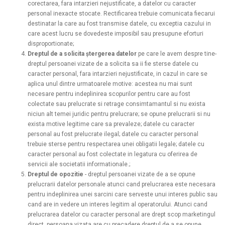
corectarea, fara intarzieri nejustificate, a datelor cu caracter
personal inexacte stocate. Rectificarea trebuie comunicata fiecarui
destinatar la care au fost transmise datele, cu exceptia cazului in
care acest lucru se dovedeste imposibil sau presupune eforturi
disproportionate
;
Dreptul de a solicita ștergerea datelor
pe care le avem despre tine-
dreptul persoanei vizate de a solicita sa ii fie sterse datele cu
caracter personal, fara intarzieri nejustificate, in cazul in care se
aplica unul dintre urmatoarele motive: acestea nu mai sunt
necesare pentru indeplinirea scopurilor pentru care au fost
colectate sau prelucrate
si retrage consimtamantul si nu exista
niciun alt temei juridic pentru prelucrare; se opune prelucrarii si nu
exista motive legitime care sa prevaleze; datele cu caracter
personal au fost prelucrate ilegal; datele cu caracter personal
trebuie sterse pentru respectarea unei obligatii legale; datele cu
caracter personal au fost colectate in legatura cu oferirea de
servicii ale societatii informationale.
;
Dreptul de opozitie
-
dreptul persoanei vizate de a se opune
prelucrarii datelor personale atunci cand prelucrarea este necesara
pentru indeplinirea unei sarcini care serveste unui interes public sau
cand are in vedere un interes legitim al operatorului. Atunci cand
prelucrarea datelor cu caracter personal are drept scop marketingul
direct, persoana vizata are cu precadere dreptul de a se opune