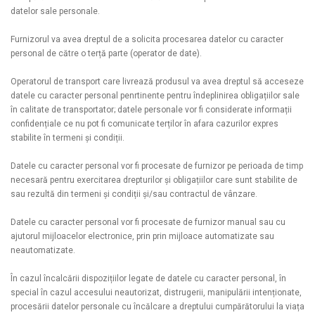
datelor sale personale.
Furnizorul va avea dreptul de a solicita procesarea datelor cu caracter
personal de către o terță parte (operator de date).
Operatorul de transport care livrează produsul va avea dreptul să acceseze
datele cu caracter personal penrtinente pentru îndeplinirea obligațiilor sale
în calitate de transportator; datele personale vor fi considerate informații
confidențiale ce nu pot fi comunicate terților în afara cazurilor expres
stabilite în termeni și condiții.
Datele cu caracter personal vor fi procesate de furnizor pe perioada de timp
necesară pentru exercitarea drepturilor și obligațiilor care sunt stabilite de
sau rezultă din termeni și condiții și/sau contractul de vânzare.
Datele cu caracter personal vor fi procesate de furnizor manual sau cu
ajutorul mijloacelor electronice, prin prin mijloace automatizate sau
neautomatizate.
În cazul încalcării dispozițiilor legate de datele cu caracter personal, în
special în cazul accesului neautorizat, distrugerii, manipulării intenționate,
procesării datelor personale cu încălcare a dreptului cumpărătorului la viața