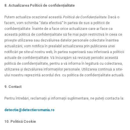
8. Actualizarea Politicii de confidențialitate
Putem actualiza ocazional această
Politică de Confidențialitate
. Dacă o
facem, vom schimba “data efectivă” în partea de sus a politicii de
confidențialitate. Înainte de a face orice actualizare care ar face ca
această politică de confidențialitate să fie mai puțin restrictivă în ceea ce
privește utilizarea sau dezvăluirea datelor personale colectate înaintea
actualizării, vom notifica în prealabil actualizarea prin publicarea unei
notificări pe site-ul nostru web, în partea superioară sau inferioară a politicii
actuale de confidențialitate. Vă încurajăm să revizuiți periodic această
politică de confidențialitate, pentru a vă informa în legătură cu colectarea,
utilizarea și dezvăluirea informațiilor personale. Utilizarea continuă a site-
ului noastru reprezintă acordul dvs. cu politica de confidențialitate actuală.
9. Contact
Pentru întrebări, reclamații și informații suplimentare, ne puteți contacta la:
detectie@detectieromania.ro
10. Politică Cookie