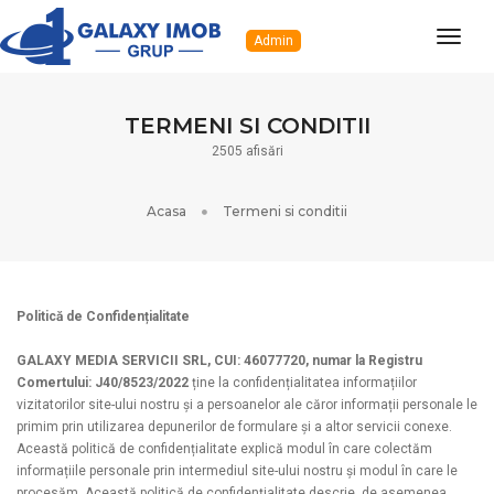
Navig
Admin
TERMENI SI CONDITII
2505 afisări
Acasa
Termeni si conditii
Politică de Confidențialitate
GALAXY MEDIA SERVICII SRL, CUI: 46077720, numar la Registru
Comertului: J40/8523/2022
ține la confidențialitatea informațiilor
vizitatorilor site-ului nostru și a persoanelor ale căror informații personale le
primim prin utilizarea depunerilor de formulare și a altor servicii conexe.
Această politică de confidențialitate explică modul în care colectăm
informațiile personale prin intermediul site-ului nostru și modul în care le
procesăm. Această politică de confidențialitate descrie, de asemenea,