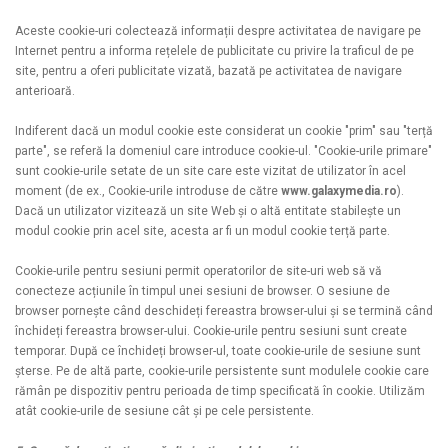
Aceste cookie-uri colectează informații despre activitatea de navigare pe
Internet pentru a informa rețelele de publicitate cu privire la traficul de pe
site, pentru a oferi publicitate vizată, bazată pe activitatea de navigare
anterioară.
Indiferent dacă un modul cookie este considerat un cookie "prim" sau "terță
parte", se referă la domeniul care introduce cookie-ul. "Cookie-urile primare"
sunt cookie-urile setate de un site care este vizitat de utilizator în acel
moment (de ex., Cookie-urile introduse de către
www.galaxymedia.ro
).
Dacă un utilizator vizitează un site Web și o altă entitate stabilește un
modul cookie prin acel site, acesta ar fi un modul cookie terță parte.
Cookie-urile pentru sesiuni permit operatorilor de site-uri web să vă
conecteze acțiunile în timpul unei sesiuni de browser. O sesiune de
browser pornește când deschideți fereastra browser-ului și se termină când
închideți fereastra browser-ului. Cookie-urile pentru sesiuni sunt create
temporar. După ce închideți browser-ul, toate cookie-urile de sesiune sunt
șterse. Pe de altă parte, cookie-urile persistente sunt modulele cookie care
rămân pe dispozitiv pentru perioada de timp specificată în cookie. Utilizăm
atât cookie-urile de sesiune cât și pe cele persistente.