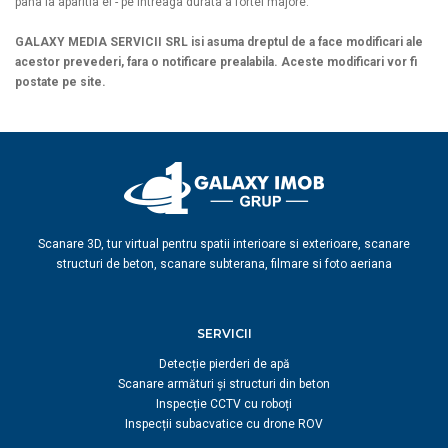
pana la aparitia ei - pe intreaga durata a fortei majore.
GALAXY MEDIA SERVICII SRL isi asuma dreptul de a face modificari ale
acestor prevederi, fara o notificare prealabila. Aceste modificari vor fi
postate pe site.
Scanare 3D, tur virtual pentru spatii interioare si exterioare, scanare
structuri de beton, scanare subterana, filmare si foto aeriana
SERVICII
Detecție pierderi de apă
Scanare armături și structuri din beton
Inspecție CCTV cu roboți
Inspecții subacvatice cu drone ROV