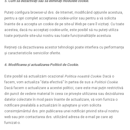
5. Cum să dezactivați sau să eliminați modulele cookie.
Puteți configura browser-ul dvs. de Internet, modificând opțiunile acestuia,
pentru a opri complet acceptarea cookie-urilor sau pentru a vă solicita
înainte de a accepta un cookie de pe site-ul Web pe care îl vizitați. Cu toate
acestea, dacă nu acceptați cookie-urile, este posibil să nu puteți utiliza
toate porțiunile site-ului nostru sau toate funcționalitățile acestuia.
Rețineți că dezactivarea acestor tehnologii poate interfera cu performanța
și caracteristicile serviciilor oferite.
6. Modificarea și actualizarea Politicii de Cookie.
Este posibil să actualizăm ocazional
Politica noastră Cookie
. Dacă o
facem, vom actualiza "data efectivă" în partea de sus a
Politicii Cookie
.
Dacă facem o actualizare a acestei politici, care este mai puțin restrictivă
din punct de vedere material în ceea ce privește utilizarea sau dezvăluirea
datelor colectate în mod pasiv înainte de actualizare, vă vom furniza o
notificare prealabilă a actualizării în așteptare și vom solicita
consimțământul dvs. prin publicarea unei notificări privind site-ul nostru
web sau prin contactarea dvs. utilizând adresa de e-mail pe care ați
furnizat-o.