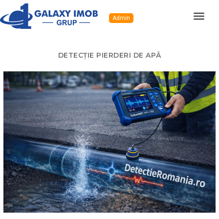
Navig
Admin
Detectie Romania - Servici
DETECȚIE PIERDERI DE APĂ