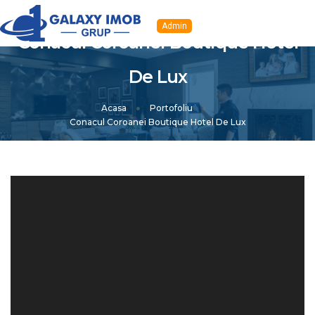
Navig
Admin
Conacul Coroanei Boutique Hotel
De Lux
Acasa
Portofoliu
Conacul Coroanei Boutique Hotel De Lux
14170 afisări